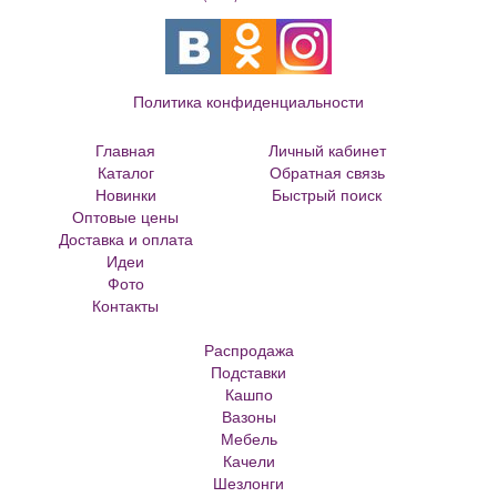
Политика конфиденциальности
Главная
Личный кабинет
Каталог
Обратная связь
Новинки
Быстрый поиск
Оптовые цены
Большие цветочные горшки
Доставка и оплата
Кованые цветочницы и вазоны
Идеи
Кованые скамейки
Фото
Кованые столы
Контакты
Металлические скамейки
Плитка для сада
Распродажа
Кашпо из ротанга
Подставки
Матрасы Аскона
Кашпо
Кашпо металлическое
Вазоны
Кашпо для елки
Мебель
Кашпо с самоливом
Качели
Кашпо с автополивом
Шезлонги