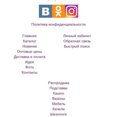
Политика конфиденциальности
Главная
Личный кабинет
Каталог
Обратная связь
Новинки
Быстрый поиск
Оптовые цены
Большие цветочные горшки
Доставка и оплата
Кованые цветочницы и вазоны
Идеи
Кованые скамейки
Фото
Кованые столы
Контакты
Металлические скамейки
Плитка для сада
Распродажа
Кашпо из ротанга
Подставки
Матрасы Аскона
Кашпо
Кашпо металлическое
Вазоны
Кашпо для елки
Мебель
Кашпо с самоливом
Качели
Кашпо с автополивом
Шезлонги