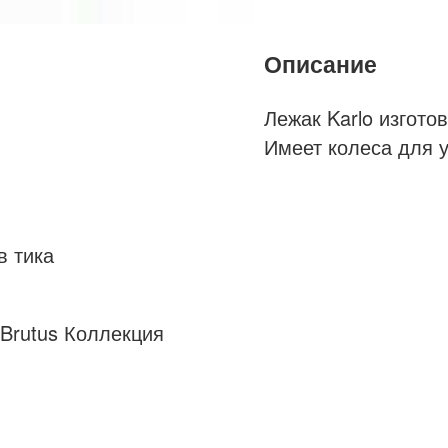
Описание
Лежак Karlo изгото
Имеет колеса для 
brafab
лежак
тик
в тика
купить
цена
&Brutus Коллекция
доставка