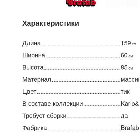
Характеристики
Длина
159
см
Ширина
60
см
Высота
85
см
Материал
масси
Цвет
тик
В составе коллекции
Karlo
Требует сборки
да
Фабрика
Brafab