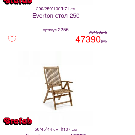
200/250*100*h71 см
Everton стол 250
2255
Артикул
73190
руб
47390
руб
50*45*44 см, h107 см