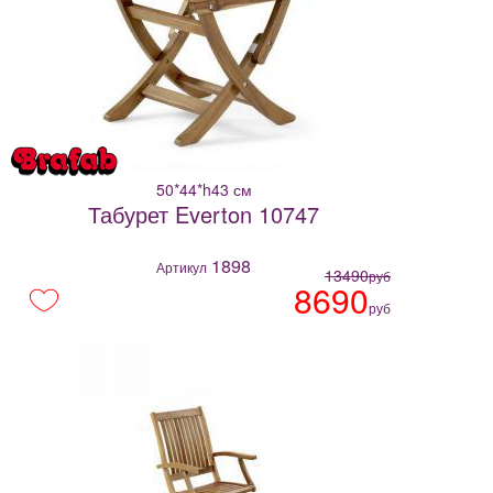
50*44*h43 см
Табурет Everton 10747
1898
Артикул
13490
руб
8690
руб