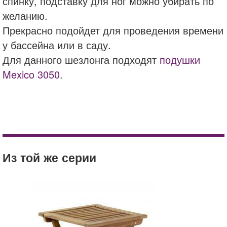
спинку, подставку для ног можно убирать по
желанию.
Прекрасно подойдет для проведения времени
у бассейна или в саду.
Для данного шезлонга подходят
подушки
Mexico 3050
.
brafab
акация
Чаша Carrara (конкрит)
коричневый
Кашпо PILA Color Planter Сине-зеленый
шезлонг
Из той же серии
купить
цена
доставка