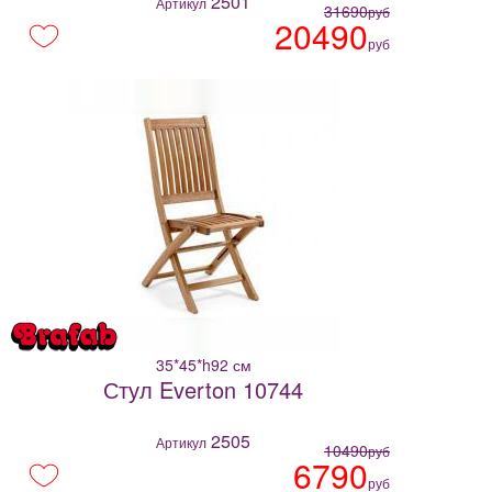
2501
Артикул
31690
руб
20490
руб
35*45*h92 см
Стул Everton 10744
2505
Артикул
10490
руб
6790
руб