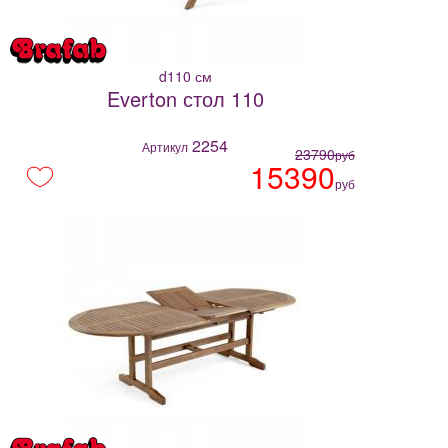
d110 см
Everton стол 110
2254
Артикул
23790
руб
15390
руб