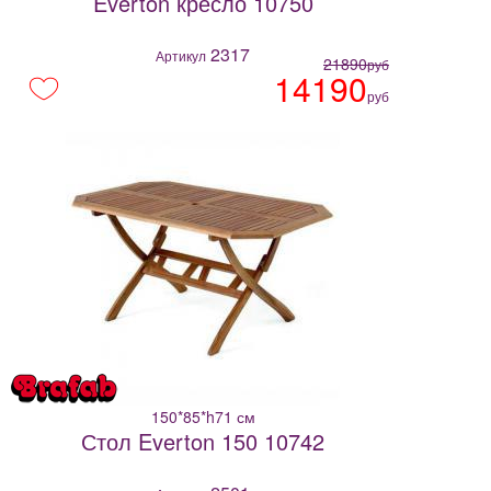
Everton кресло 10750
2317
Артикул
21890
руб
14190
руб
150*85*h71 см
Стол Everton 150 10742