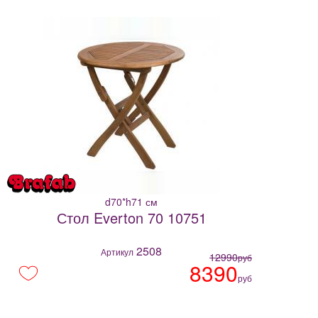
d70*h71 см
Стол Everton 70 10751
2508
Артикул
12990
руб
8390
руб