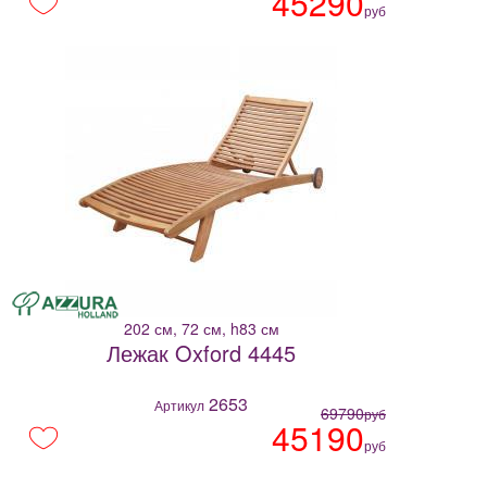
45290
руб
202 см, 72 см, h83 см
Лежак Oxford 4445
2653
Артикул
69790
руб
45190
руб