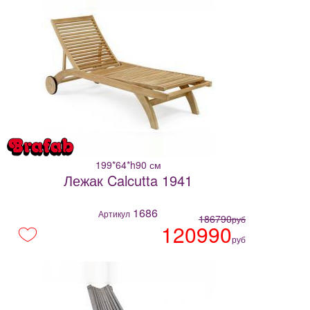
199*64*h90 см
Лежак Calcutta 1941
1686
Артикул
186790
руб
120990
руб