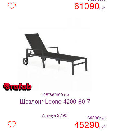
61090
руб
198*66*h90 см
Шезлонг Leone 4200-80-7
2795
Артикул
69890
руб
45290
руб