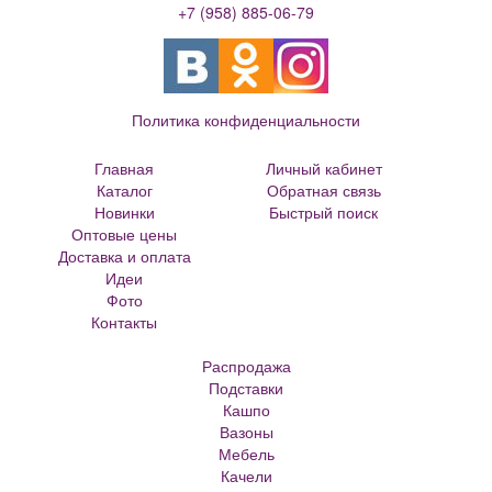
+7 (958) 885-06-79
Политика конфиденциальности
Главная
Личный кабинет
Каталог
Обратная связь
Новинки
Быстрый поиск
Оптовые цены
Большие цветочные горшки
Доставка и оплата
Кованые цветочницы и вазоны
Идеи
Кованые скамейки
Фото
Кованые столы
Контакты
Металлические скамейки
Плитка для сада
Распродажа
Кашпо из ротанга
Подставки
Матрасы Аскона
Кашпо
Кашпо металлическое
Вазоны
Кашпо для елки
Мебель
Кашпо с самоливом
Качели
Кашпо с автополивом