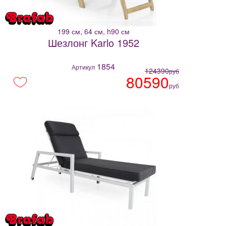
199 см, 64 см, h90 см
Шезлонг Karlo 1952
1854
Артикул
124390
руб
80590
руб