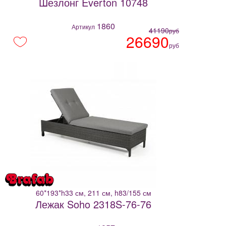
Шезлонг Everton 10748
1860
Артикул
41190
руб
26690
руб
60*193*h33 см, 211 см, h83/155 см
Лежак Soho 2318S-76-76