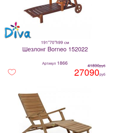
191*70*h99 см
Шезлонг Borneo 152022
1866
Артикул
41890
руб
27090
руб