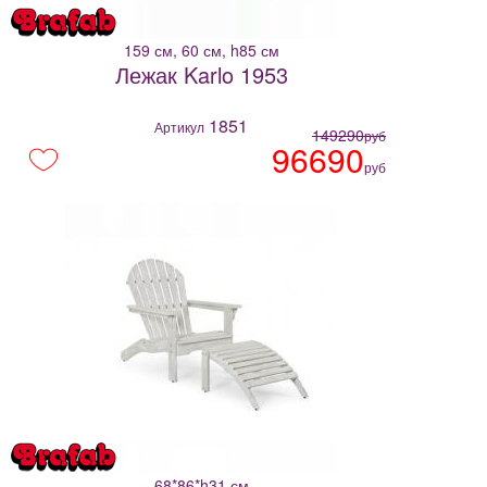
159 см, 60 см, h85 см
Лежак Karlo 1953
1851
Артикул
149290
руб
96690
руб
68*86*h31 см