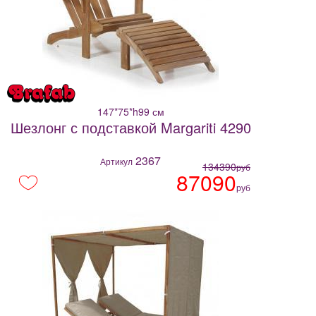
147*75*h99 см
Шезлонг с подставкой Margariti 4290
2367
Артикул
134390
руб
87090
руб