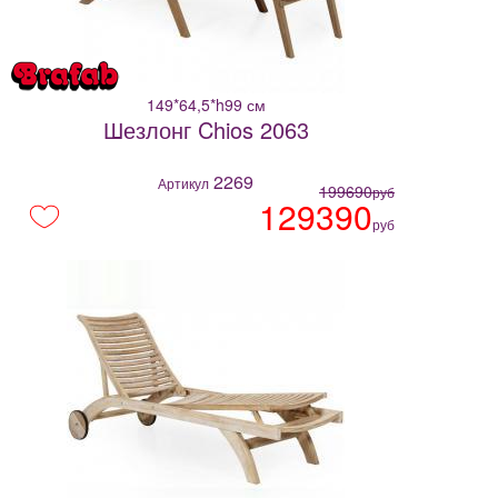
149*64,5*h99 см
Шезлонг Chios 2063
2269
Артикул
199690
руб
129390
руб