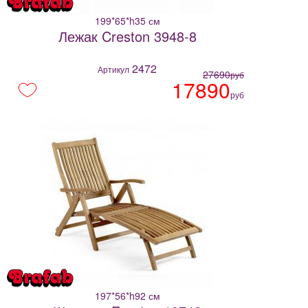
199*65*h35 см
Лежак Creston 3948-8
2472
Артикул
27690
руб
17890
руб
197*56*h92 см