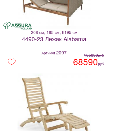
208 см, 185 см, h195 см
4490-23 Лежак Alabama
2097
Артикул
105890
руб
68590
руб