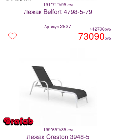
191*71*h95 см
Лежак Belfort 4798-5-79
2827
Артикул
112790
руб
73090
руб
199*65*h35 см
Лежак Creston 3948-5