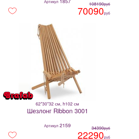
1857
Артикул
108190
руб
70090
руб
62*30*32 см, h102 см
Шезлонг Ribbon 3001
2159
Артикул
34390
руб
22290
руб