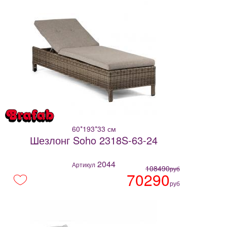
60*193*33 см
Шезлонг Soho 2318S-63-24
2044
Артикул
108490
руб
70290
руб