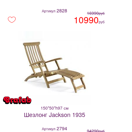
2828
Артикул
16990
руб
10990
руб
150*50*h97 см
Шезлонг Jackson 1935
2794
Артикул
94290
руб