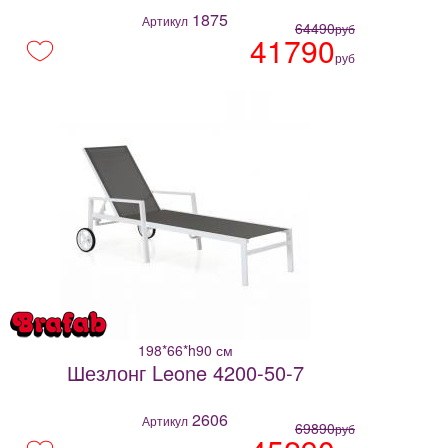
1875
Артикул
64490
руб
41790
руб
198*66*h90 см
Шезлонг Leone 4200-50-7
2606
Артикул
69890
руб