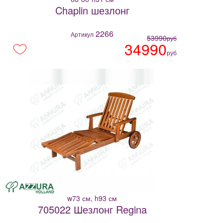
Chaplin шезлонг
2266
Артикул
53990
руб
34990
руб
w73 см, h93 см
705022 Шезлонг Regina