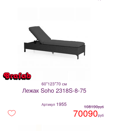
60*123*70 см
Лежак Soho 2318S-8-75
1955
Артикул
108190
руб
70090
руб