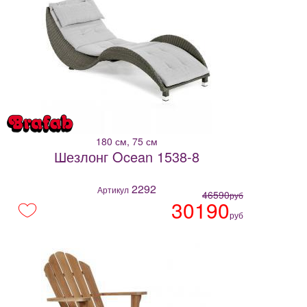
180 см, 75 см
Шезлонг Ocean 1538-8
2292
Артикул
46590
руб
30190
руб